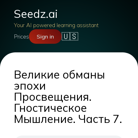
Seedz.ai
Your AI powered learning assistant
🇺🇸
Prices
Sign in
Великие обманы
эпохи
Просвещения.
Гностическое
Мышление. Часть 7.