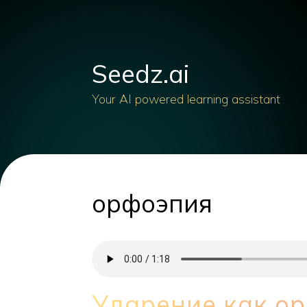
Seedz.ai
Your AI powered learning assistant
орфоэпия
Ударение как о