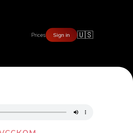
🇺🇸
Prices
Sign in
усском