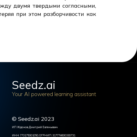
ежду двумя твердыми согласными,
теряя при этом разборчивости как
Seedz.ai
Your AI powered learning assistant
© Seedz.ai 2023
ИП Жданов Дмитрий Евгеньевич
ИНН: 773175001050, ОГРНИП: 317774600330731