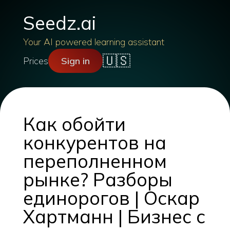
Seedz.ai
Your AI powered learning assistant
🇺🇸
Prices
Sign in
Как обойти
конкурентов на
переполненном
рынке? Разборы
единорогов | Оскар
Хартманн | Бизнес с