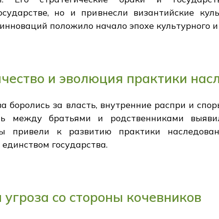
осударстве, но и привнесли византийские кул
 инноваций положило начало эпохе культурного и
чество и эволюция практики нас
а боролись за власть, внутренние распри и спо
ть между братьями и родственниками выяв
ты привели к развитию практики наследован
 единством государства.
 угроза со стороны кочевников