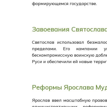
формирующемся государстве.
Завоевания Святослава
Святослав использовал безжало
пределами. Его кампании ун
бескомпромиссную воинскую добле
Руси и обеспечили ей новые терри
Реформы Ярослава Муд
Ярослав ввел масштабную правов
административными реформам