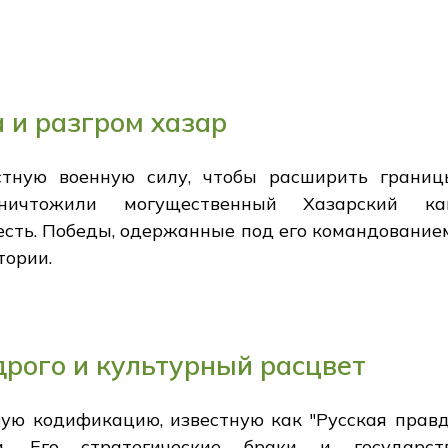
 и разгром хазар
стную военную силу, чтобы расширить границ
ичтожили могущественный Хазарский каг
сть. Победы, одержанные под его командование
тории.
рого и культурный расцвет
ую кодификацию, известную как "Русская прав
и. Его стратегические браки и государст