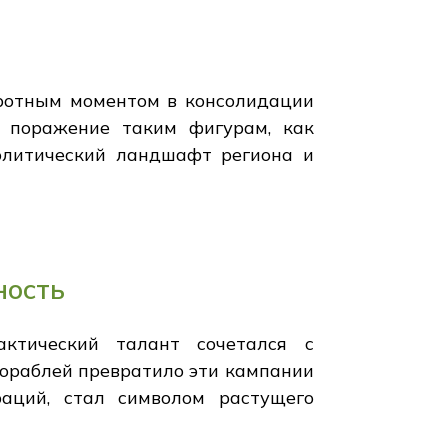
оротным моментом в консолидации
я поражение таким фигурам, как
политический ландшафт региона и
ность
ктический талант сочетался с
ораблей превратило эти кампании
аций, стал символом растущего