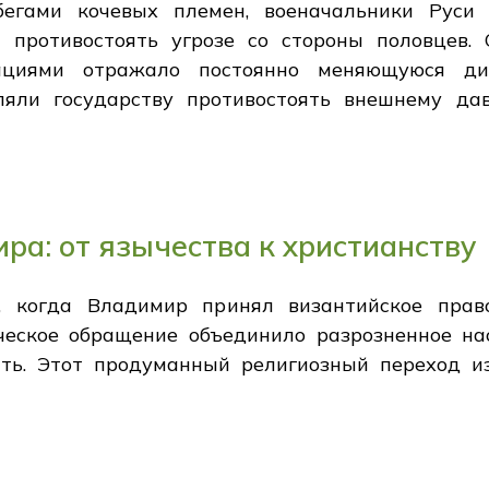
бегами кочевых племен, военачальники Руси 
ы противостоять угрозе со стороны половцев.
ациями отражало постоянно меняющуюся ди
яли государству противостоять внешнему да
а: от язычества к христианству
, когда Владимир принял византийское право
ическое обращение объединило разрозненное н
сть. Этот продуманный религиозный переход и