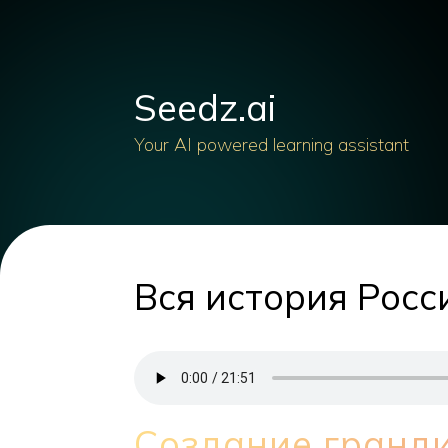
Seedz.ai
Your AI powered learning assistant
Вся история Росс
Создание гранд