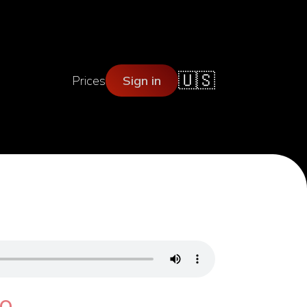
🇺🇸
Prices
Sign in
о