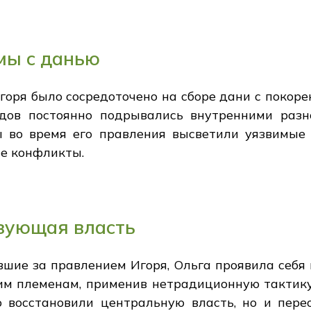
мы с данью
оря было сосредоточено на сборе дани с покорен
одов постоянно подрывались внутренними раз
 во время его правления высветили уязвимые
е конфликты.
азующая власть
вшие за правлением Игоря, Ольга проявила себя
м племенам, применив нетрадиционную тактику,
 восстановили центральную власть, но и пере