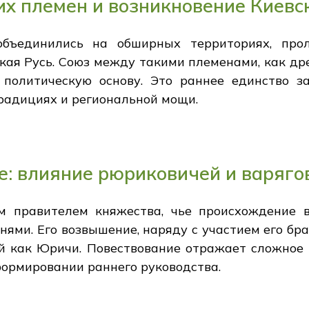
х племен и возникновение Киевс
объединились на обширных территориях, про
ская Русь. Союз между такими племенами, как дрег
политическую основу. Это раннее единство з
традициях и региональной мощи.
: влияние рюриковичей и варяго
м правителем княжества, чье происхождение 
ями. Его возвышение, наряду с участием его бра
ой как Юричи. Повествование отражает сложно
ормировании раннего руководства.