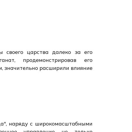
ы своего царства далеко за его
анат, продемонстрировав его
м, значительно расширили влияние
да", наряду с широкомасштабными
венное управление не только