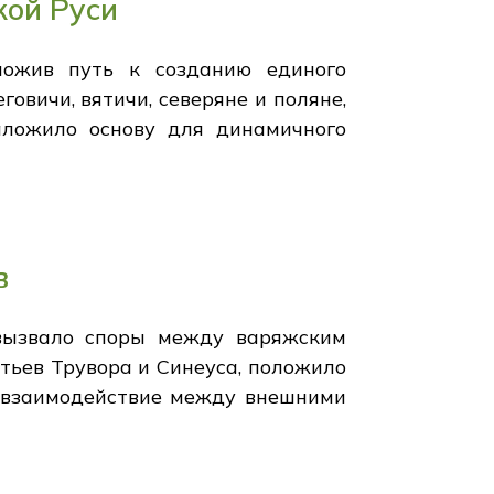
кой Руси
ложив путь к созданию единого
овичи, вятичи, северяне и поляне,
аложило основу для динамичного
в
вызвало споры между варяжским
тьев Трувора и Синеуса, положило
е взаимодействие между внешними