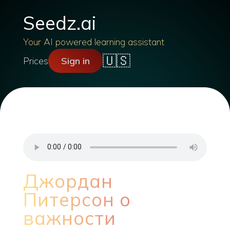
Seedz.ai
Your AI powered learning assistant
🇺🇸
Prices
Sign in
Джордан
Питерсон о
важности