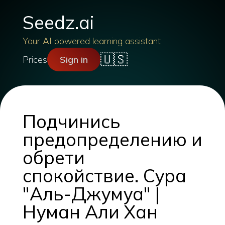
Seedz.ai
Your AI powered learning assistant
🇺🇸
Prices
Sign in
Подчинись
предопределению и
обрети
спокойствие. Сура
"Аль-Джумуа" |
Нуман Али Хан