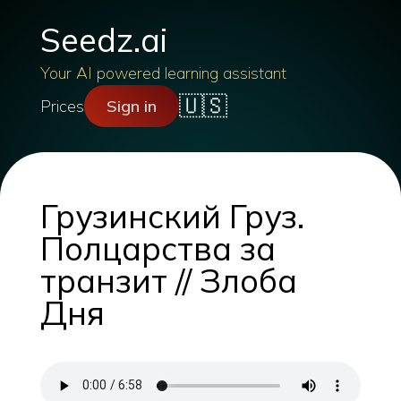
Seedz.ai
Your AI powered learning assistant
🇺🇸
Prices
Sign in
Грузинский Груз.
Полцарства за
транзит // Злоба
Дня