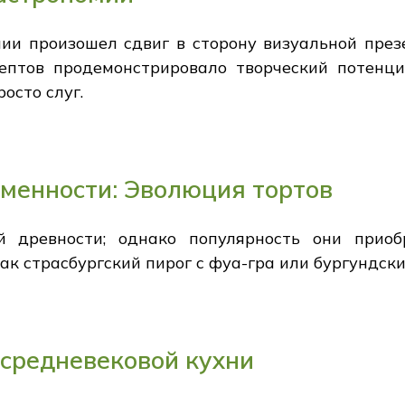
ии произошел сдвиг в сторону визуальной през
ептов продемонстрировало творческий потенц
росто слуг.
еменности: Эволюция тортов
й древности; однако популярность они прио
к страсбургский пирог с фуа-гра или бургундски
средневековой кухни