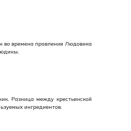
ан во времена правления Людовика
людины.
ник. Разница между крестьянской
льзуемых ингредиентов.