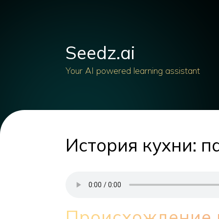
Seedz.ai
Your AI powered learning assistant
История кухни: п
Происхождение 