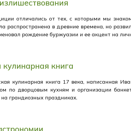
 излишествования
иции отличались от тех, с которыми мы знако
ла распространена в древние времена, но разви
меновал рождение буржуазии и ее акцент на лич
я кулинарная книга
ская кулинарная книга 17 века, написанная Ива
ом по дворцовым кухням и организации банкет
 на грандиозных праздниках.
астрономии