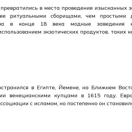
превратились в места проведения изысканных за
рее ритуальными сборищами, чем простыми 
тва в конце 18 века модные заведения н
использованием экзотических продуктов, таких 
странился в Египте, Йемене, на Ближнем Восто
и венецианскими купцами в 1615 году. Евро
ассоциации с исламом, но постепенно он становил