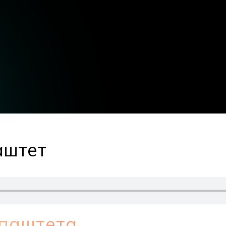
аштет
паштета