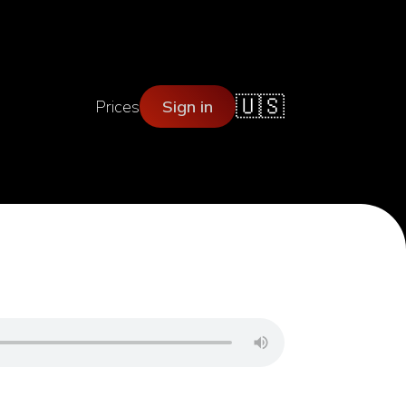
🇺🇸
Prices
Sign in