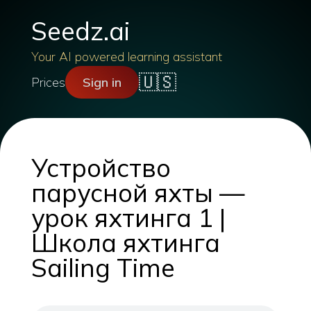
Seedz.ai
Your AI powered learning assistant
🇺🇸
Prices
Sign in
Устройство
парусной яхты —
урок яхтинга 1 |
Школа яхтинга
Sailing Time