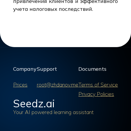
привлечения клиентов и эффективного
учета налоговых последствий.
Company
Support
Documents
Prices
root@zhdanov.me
Terms of Service
Privacy Policies
Seedz.ai
Your AI powered learning assistant