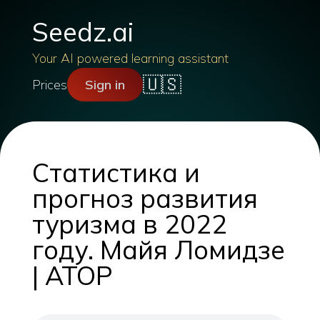
Seedz.ai
Your AI powered learning assistant
🇺🇸
Prices
Sign in
Статистика и
прогноз развития
туризма в 2022
году. Майя Ломидзе
| АТОР