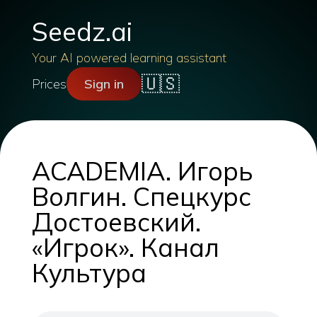
Seedz.ai
Your AI powered learning assistant
🇺🇸
Prices
Sign in
ACADEMIA. Игорь
Волгин. Спецкурс
Достоевский.
«Игрок». Канал
Культура