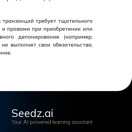
х транзакций требует тщательного
 и правами при приобретении или
ного депонирования (например,
 не выполнят свои обязательства,
ние.
Seedz.ai
Your AI powered learning assistant