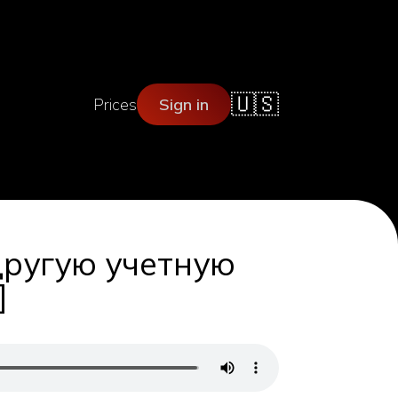
🇺🇸
Prices
Sign in
другую учетную
]