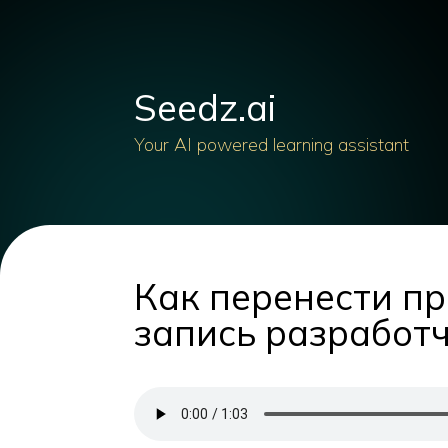
Seedz.ai
Your AI powered learning assistant
Как перенести пр
запись разработ