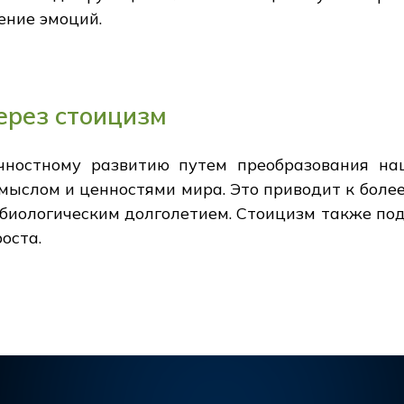
ение эмоций.
ерез стоицизм
чностному развитию путем преобразования на
смыслом и ценностями мира. Это приводит к боле
с биологическим долголетием. Стоицизм также по
оста.