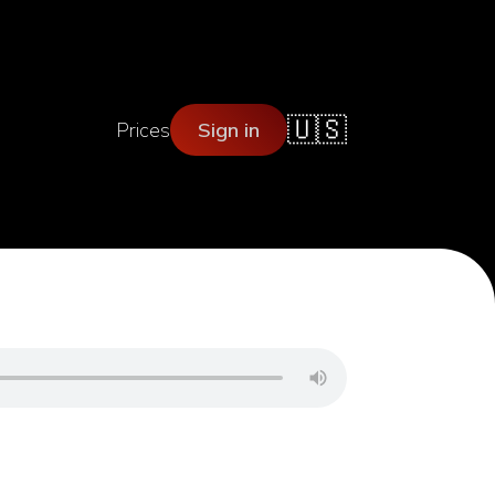
🇺🇸
Prices
Sign in