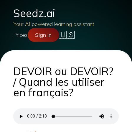
Seedz.ai
Your AI powered learning assistant
🇺🇸
Prices
Sign in
DEVOIR ou DEVOIR?
/ Quand les utiliser
en français?