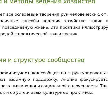
 и методы ведения хозяйства
т все осязаемые творения рук человеческих, от
личные способы ведения хозяйства, такие к
т повседневную жизнь. Эти практики иллюстри
едой с практической точки зрения.
я и структура сообщества
афии изучает, как сообщества структурированы 
ают взаимную поддержку. Анализ фокусируетс
вного выживания и социальной сплоченности. Та
ак и об устойчивых культурных практиках.