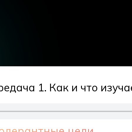
едача 1. Как и что изуч
толерантные цели