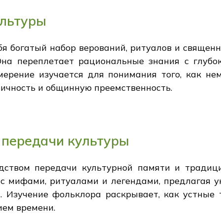
ультуры
бя богатый набор верований, ритуалов и свяще
Она переплетает рациональные знания с глубо
мерение изучается для понимания того, как н
чность и общинную преемственность.
 передачи культуры
дством передачи культурной памяти и традици
в с мифами, ритуалами и легендами, предлагая 
а. Изучение фольклора раскрывает, как устные
ием времени.