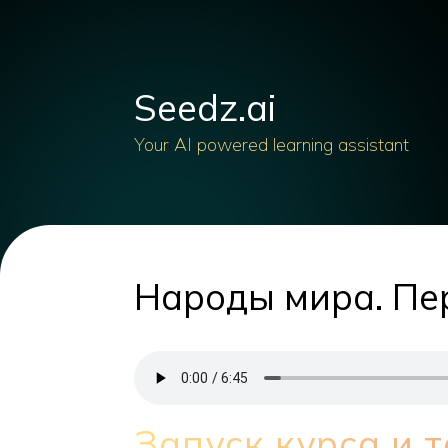
Seedz.ai
Your AI powered learning assistant
Народы мира. Пер
Запуск курса и 