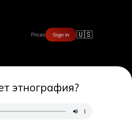
🇺🇸
Prices
Sign in
ает этнография?