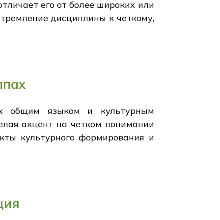
отличает его от более широких или
стремление дисциплины к четкому,
ппах
ных общим языком и культурным
елая акцент на четком понимании
екты культурного формирования и
ция