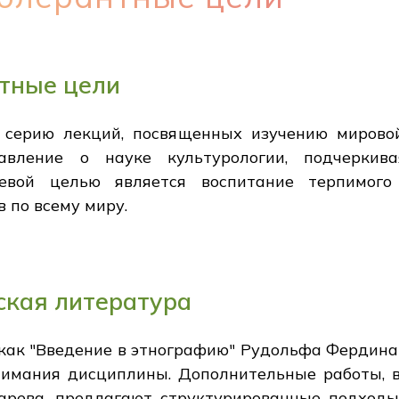
нтные цели
 серию лекций, посвященных изучению мировой
авление о науке культурологии, подчерки
чевой целью является воспитание терпимог
 по всему миру.
ская литература
как "Введение в этнографию" Рудольфа Фердина
имания дисциплины. Дополнительные работы, 
арева, предлагают структурированные подходы