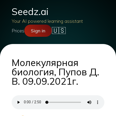
Seedz.ai
Your AI powered learning assistant
🇺🇸
Prices
Sign in
Молекулярная
биология, Пупов Д.
В. 09.09.2021г.