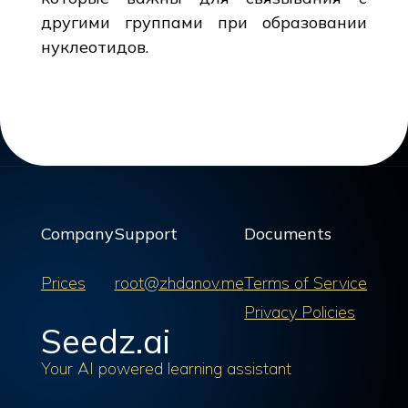
другими группами при образовании
нуклеотидов.
Company
Support
Documents
Prices
root@zhdanov.me
Terms of Service
Privacy Policies
Seedz.ai
Your AI powered learning assistant