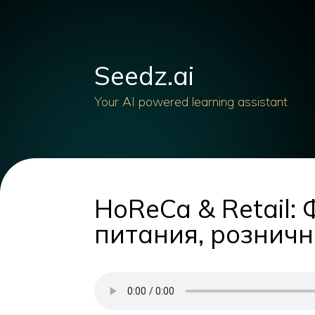
Seedz.ai
Your AI powered learning assistant
HoReCa & Retail
питания, розничн