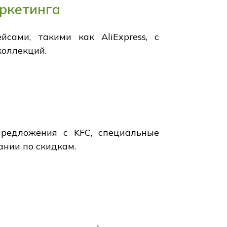
аркетинга
ами, такими как AliExpress, с
коллекций.
 предложения с KFC, специальные
ании по скидкам.