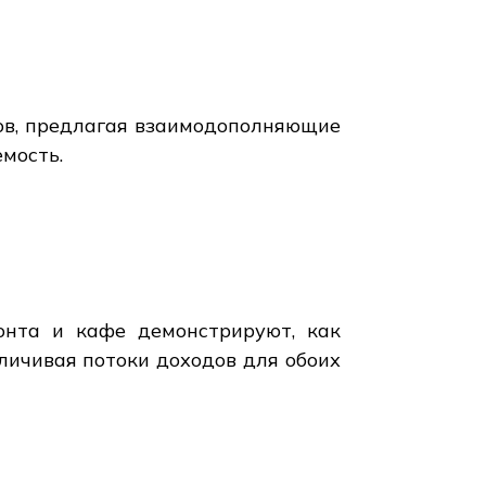
тов, предлагая взаимодополняющие
мость.
онта и кафе демонстрируют, как
личивая потоки доходов для обоих