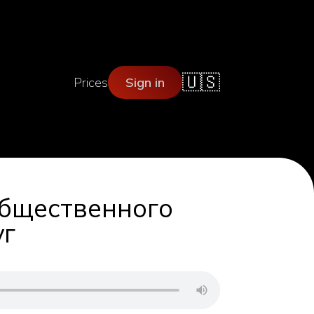
🇺🇸
Prices
Sign in
общественного
уг