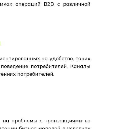
амках операций В2В с различной
й
иентированных на удобство, таких
 поведение потребителей. Каналы
ениях потребителей.
я на проблемы с транзакциями во
аптации бизнес-моделей в условиях