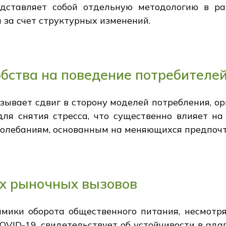
едставляет собой отдельную методологию в р
 за счет структурных изменений.
бства на поведение потребителе
ывает сдвиг в сторону моделей потребления, ор
для снятия стресса, что существенно влияет на
олебаниям, основанным на меняющихся предпочт
ях рыночных вызовов
ики оборота общественного питания, несмотр
OVID-19, свидетельствует об устойчивости в ад