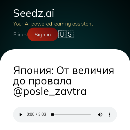
Seedz.ai
Your AI powered learning assistant
🇺🇸
Prices
Sign in
Япония: От величия
до провала
@posle_zavtra