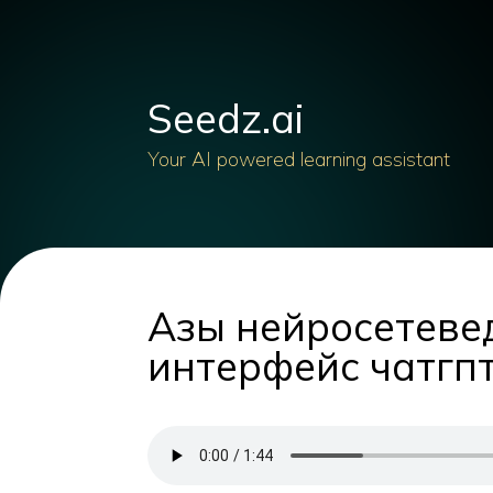
Seedz.ai
Your AI powered learning assistant
Азы нейросетевед
интерфейс чатгп