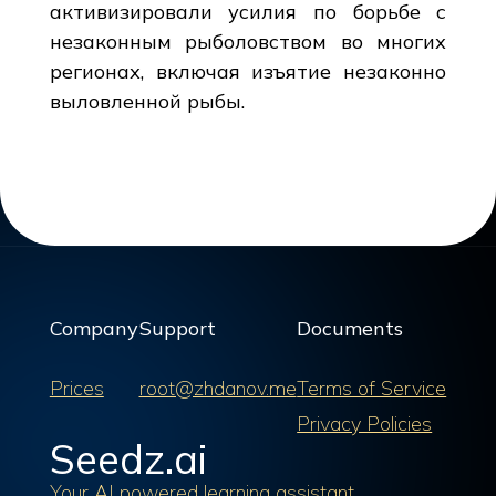
активизировали усилия по борьбе с
незаконным рыболовством во многих
регионах, включая изъятие незаконно
выловленной рыбы.
Company
Support
Documents
Prices
root@zhdanov.me
Terms of Service
Privacy Policies
Seedz.ai
Your AI powered learning assistant