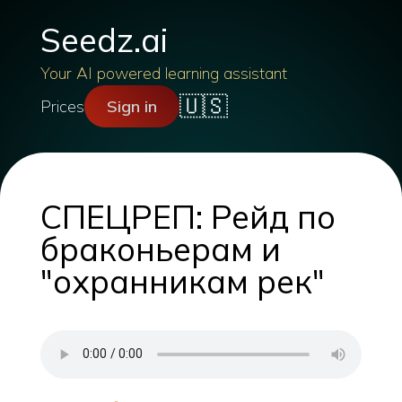
Seedz.ai
Your AI powered learning assistant
🇺🇸
Prices
Sign in
СПЕЦРЕП: Рейд по
браконьерам и
"охранникам рек"