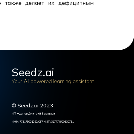
что также делает их дефицитным
Seedz.ai
Your AI powered learning assistant
© Seedz.ai 2023
ИП Жданов Дмитрий Евгеньевич
ИНН: 773175001050, ОГРНИП: 317774600330731