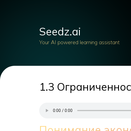
Seedz.ai
Your AI powered learning assistant
1.3 Ограниченнос
Понимание экон