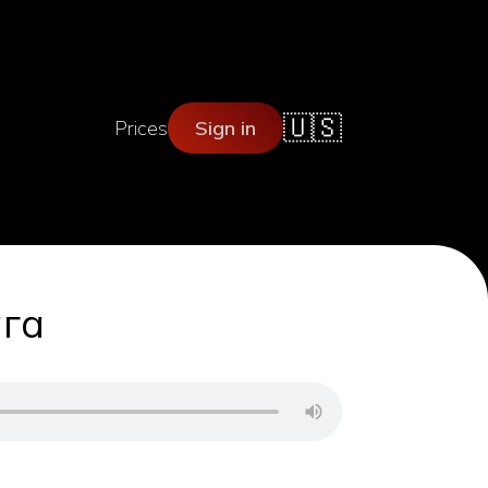
🇺🇸
Prices
Sign in
ага