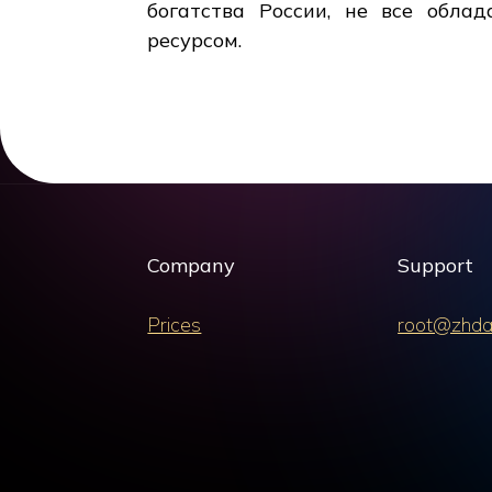
богатства России, не все обла
ресурсом.
Company
Support
Prices
root@zhda