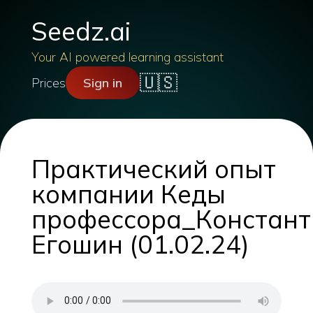
Seedz.ai
Your AI powered learning assistant
🇺🇸
Prices
Sign in
Практический опыт
компании Кеды
профессора_Констант
Егошин (01.02.24)