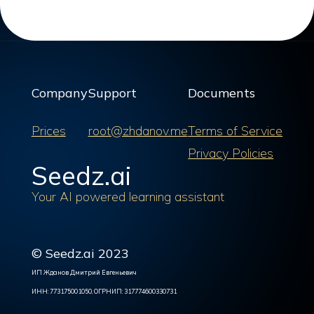
Company
Support
Documents
Prices
root@zhdanov.me
Terms of Service
Privacy Policies
Seedz.ai
Your AI powered learning assistant
© Seedz.ai 2023
ИП Жданов Дмитрий Евгеньевич
ИНН: 773175001050, ОГРНИП: 317774600330731