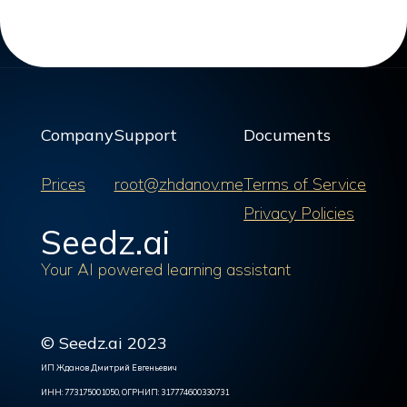
Company
Support
Documents
Prices
root@zhdanov.me
Terms of Service
Privacy Policies
Seedz.ai
Your AI powered learning assistant
© Seedz.ai 2023
ИП Жданов Дмитрий Евгеньевич
ИНН: 773175001050, ОГРНИП: 317774600330731