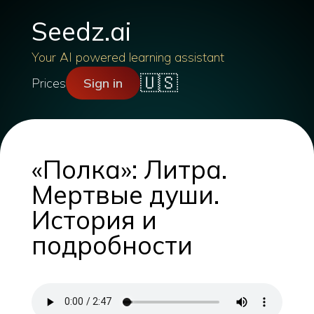
Seedz.ai
Your AI powered learning assistant
🇺🇸
Prices
Sign in
«Полка»: Литра.
Мертвые души.
История и
подробности