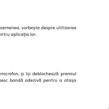
 asemenea, vorbește despre utilizarea
tru aplicația lor.
microfon, și își deblochează premiul
losesc bandă adezivă pentru a atașa