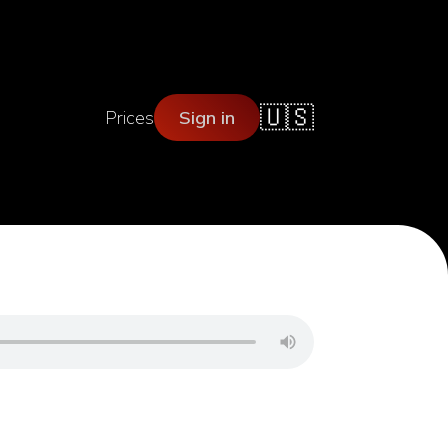
🇺🇸
Prices
Sign in