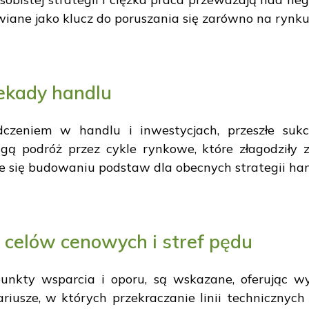
wiane jako klucz do poruszania się zarówno na rynku, j
ekady handlu
dczeniem w handlu i inwestycjach, przeszłe sukc
ugą podróż przez cykle rynkowe, które złagodziły 
je się budowaniu podstaw dla obecnych strategii ha
h celów cenowych i stref pędu
unkty wsparcia i oporu, są wskazane, oferując wy
ariusze, w których przekraczanie linii techniczny