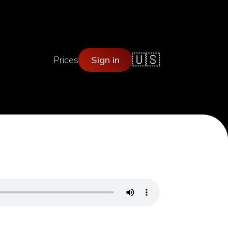
🇺🇸
Prices
Sign in