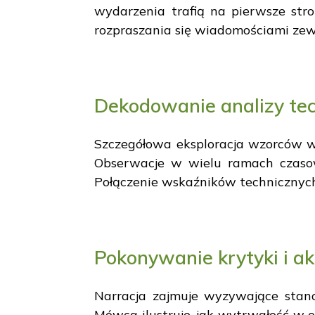
wydarzenia trafią na pierwsze str
rozpraszania się wiadomościami ze
Dekodowanie analizy te
Szczegółowa eksploracja wzorców wy
Obserwacje w wielu ramach czaso
Połączenie wskaźników technicznyc
Pokonywanie krytyki i a
Narracja zajmuje wyzywające stan
Mówca ilustruje, jak wytrwałość w o