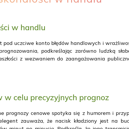
ści w handlu
t pod uczciwe konto błędów handlowych i wrażliwoś
rognozowania, podkreślając zarówno ludzką słaboś
rzeszłości z wezwaniem do zaangażowania publiczno
w w celu precyzyjnych prognoz
ne prognozy cenowe spotyka się z humorem i prz
relegent zauważa, że nacisk kładziony jest na b
łów minut po minucie. Podkreśla, że jego transmis