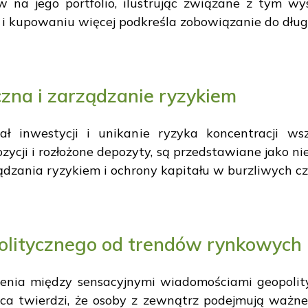
na jego portfolio, ilustrując związane z tym wy
 i kupowaniu więcej podkreśla zobowiązanie do dłu
czna i zarządzanie ryzykiem
ał inwestycji i unikanie ryzyka koncentracji ws
zycji i rozłożone depozyty, są przedstawiane jako ni
dzania ryzykiem i ochrony kapitału w burzliwych cz
politycznego od trendów rynkowych
nienia między sensacyjnymi wiadomościami geopol
a twierdzi, że osoby z zewnątrz podejmują ważne