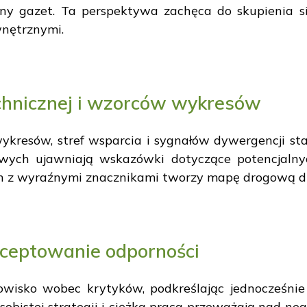
ony gazet. Ta perspektywa zachęca do skupienia si
wnętrznymi.
chnicznej i wzorców wykresów
kresów, stref wsparcia i sygnałów dywergencji st
wych ujawniają wskazówki dotyczące potencjalny
h z wyraźnymi znacznikami tworzy mapę drogową dl
kceptowanie odporności
owisko wobec krytyków, podkreślając jednocześnie
sobistej strategii i ciężka praca przeważają nad neg