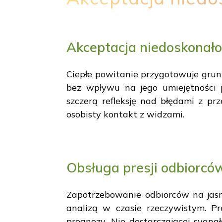
Akceptacja niedoskonało
Ciepłe powitanie przygotowuje grun
bez wpływu na jego umiejętności p
szczerą refleksję nad błędami z p
osobisty kontakt z widzami.
Obsługa presji odbiorcó
Zapotrzebowanie odbiorców na jas
analizą w czasie rzeczywistym. P
prognozy, Nie dostarczającej sygna