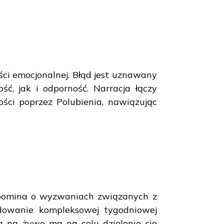
ci emocjonalnej. Błąd jest uznawany
ć, jak i odporność. Narracja łączy
ści poprzez Polubienia, nawiązując
ypomina o wyzwaniach związanych z
udowanie kompleksowej tygodniowej
ja na żywo ma na celu dzielenie się