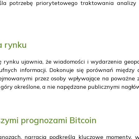
śla potrzebę priorytetowego traktowania analizy s
a rynku
ę rynku ujawnia, że wiadomości i wydarzenia geopo
fnych informacji. Dokonuje się porównań między 
ejmowanymi przez osoby wpływające na poważne zm
z góry określone, a nie napędzane publicznymi nagłó
szymi prognozami Bitcoin
gnozach, narracja podkreśla kluczowe momenty, w