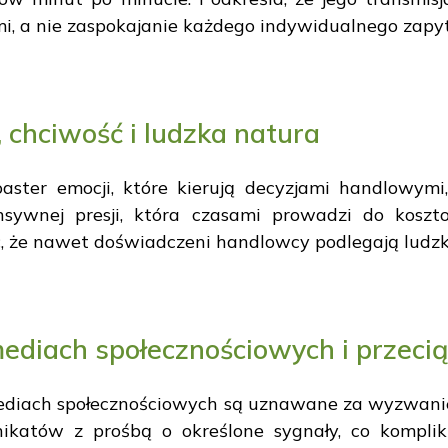
i, a nie zaspokajanie każdego indywidualnego zapy
 chciwość i ludzka natura
oaster emocji, które kierują decyzjami handlowymi
nsywnej presji, która czasami prowadzi do kos
ć, że nawet doświadczeni handlowcy podlegają ludz
ediach społecznościowych i przeci
ediach społecznościowych są uznawane za wyzwanie
katów z prośbą o określone sygnały, co komplikuj