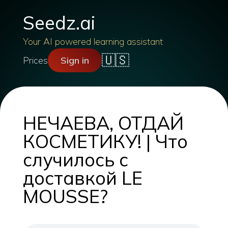
Seedz.ai
Your AI powered learning assistant
🇺🇸
Prices
Sign in
НЕЧАЕВА, ОТДАЙ
КОСМЕТИКУ! | Что
случилось с
доставкой LE
MOUSSE?