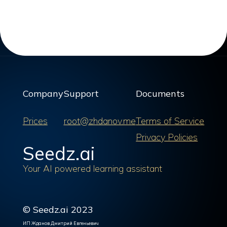
Company
Support
Documents
Prices
root@zhdanov.me
Terms of Service
Privacy Policies
Seedz.ai
Your AI powered learning assistant
© Seedz.ai 2023
ИП Жданов Дмитрий Евгеньевич