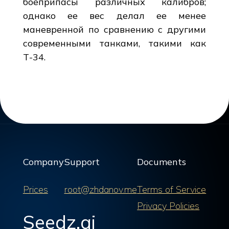
боеприпасы различных калибров;
однако ее вес делал ее менее
маневренной по сравнению с другими
современными танками, такими как
Т-34.
Company
Support
Documents
Prices
root@zhdanov.me
Terms of Service
Privacy Policies
Seedz.ai