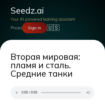
Seedz.ai
Your AI powered learning assistant
🇺🇸
Prices
Sign in
Вторая мировая:
пламя и сталь.
Средние танки