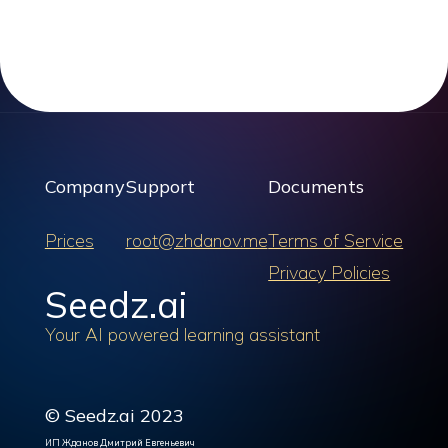
Company
Support
Documents
Prices
root@zhdanov.me
Terms of Service
Privacy Policies
Seedz.ai
Your AI powered learning assistant
© Seedz.ai 2023
ИП Жданов Дмитрий Евгеньевич