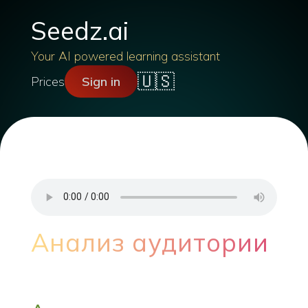
Seedz.ai
Your AI powered learning assistant
🇺🇸
Prices
Sign in
Анализ аудитории