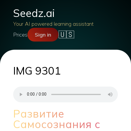
Seedz.ai
Your AI powered learning assistant
🇺🇸
Prices
Sign in
IMG 9301
Развитие
Самосознания с