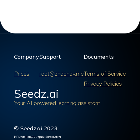
Company
Support
Documents
Prices
root@zhdanov.me
Terms of Service
Privacy Policies
Seedz.ai
Your AI powered learning assistant
© Seedz.ai 2023
ИП Жданов Дмитрий Евгеньевич