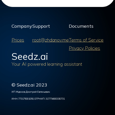
Company
Support
Documents
Prices
root@zhdanov.me
Terms of Service
Privacy Policies
Seedz.ai
Your AI powered learning assistant
© Seedz.ai 2023
ИП Жданов Дмитрий Евгеньевич
ИНН: 773175001050, ОГРНИП: 317774600330731