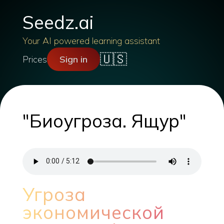
Seedz.ai
Your AI powered learning assistant
🇺🇸
Prices
Sign in
"Биоугроза. Ящур"
Угроза
экономической