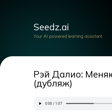
Seedz.ai
Your AI powered learning assistant
Рэй Далио: Меня
(дубляж)