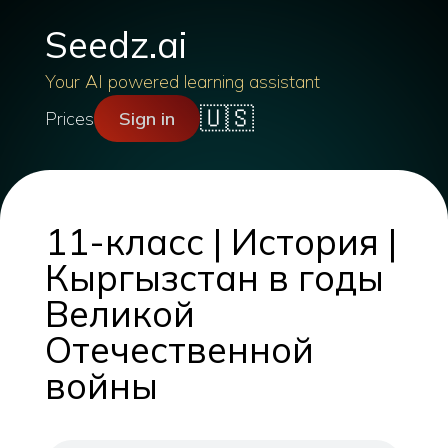
Seedz.ai
Your AI powered learning assistant
🇺🇸
Prices
Sign in
11-класс | История |
Кыргызстан в годы
Великой
Отечественной
войны