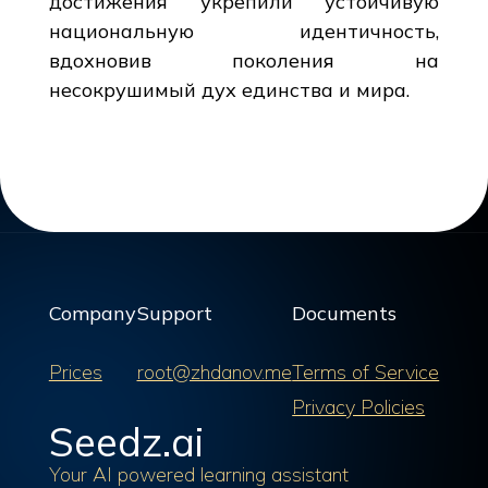
достижения укрепили устойчивую
национальную идентичность,
вдохновив поколения на
несокрушимый дух единства и мира.
Company
Support
Documents
Prices
root@zhdanov.me
Terms of Service
Privacy Policies
Seedz.ai
Your AI powered learning assistant