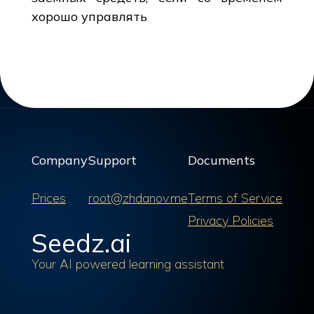
хорошо управлять
Company
Support
Documents
Prices
root@zhdanov.me
Terms of Service
Privacy Policies
Seedz.ai
Your AI powered learning assistant