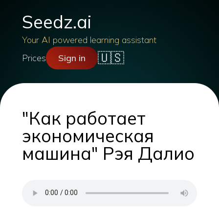
Seedz.ai
Your AI powered learning assistant
🇺🇸
Prices
Sign in
"Как работает
экономическая
машина" Рэя Далио