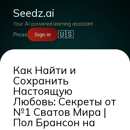
Seedz.ai
Your AI powered learning assistant
🇺🇸
Prices
Sign in
Как Найти и
Сохранить
Настоящую
Любовь: Секреты от
№1 Сватов Мира |
Пол Брансон на