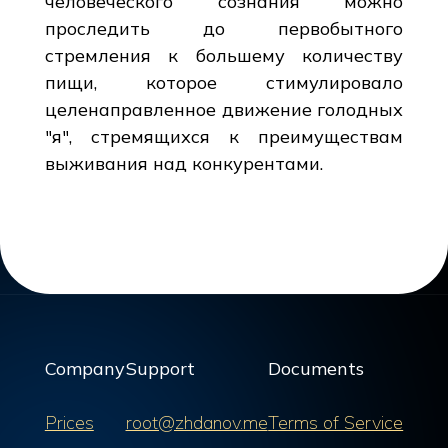
человеческого сознания можно
проследить до первобытного
стремления к большему количеству
пищи, которое стимулировало
целенаправленное движение голодных
"я", стремящихся к преимуществам
выживания над конкурентами.
Company
Support
Documents
Prices
root@zhdanov.me
Terms of Service