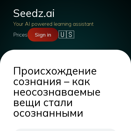
Seedz.ai
Your AI powered learning assistant
🇺🇸
Prices
Sign in
Происхождение
сознания – как
неосознаваемые
вещи стали
осознанными