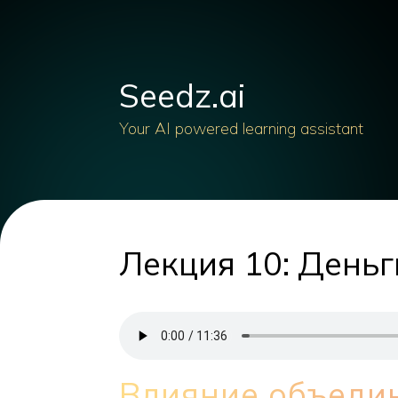
Seedz.ai
Your AI powered learning assistant
Лекция 10: Деньг
Влияние объеди