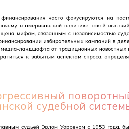
о финансирования часто фокусируются на пос
 почему в американской политике такой высокий
ящена мифам, связанным с независимостью судеб
инансировании избирательных кампаний в деле 
 медиа-ландшафта от традиционных новостных 
обратиться к забытым аспектам спроса, опреде
огрессивный поворотный
анской судебной систем
главным судьей Эрлом Уорреном с 1953 года, б