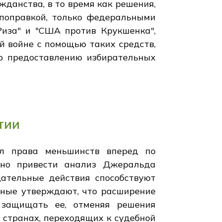
жданства, в то время как решения,
 поправкой, только федеральными
Риза" и "США против Крукшенка",
й войне с помощью таких средств,
по предоставлению избирательных
тии
ул права меньшинств вперед по
жно привести анализ Джеральда
дательные действия способствуют
ченые утверждают, что расширение
 защищать ее, отменяя решения
 странах, переходящих к судебной