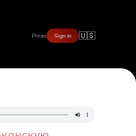
🇺🇸
Prices
Sign in
иканскую