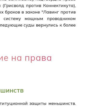
 (Грисволд против Коннектикута),
х браков в законе "Лавинг против
ую систему мощным проводником
следующие суды вернулись к более
ие на права
ьшинств
ституционной защиты меньшинств.