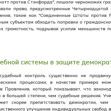
котт против Стэнфорда", лишали чернокожих гра
ивали права, предусмотренные Четырнадцатой
ения, такие как "Соединенные Штаты против 
ным субъектам обходить поправки о гражданско
а грамотность, подрывая усилия меньшинств 
ебной системы в защите демокра
 судебный контроль существенно не продвин
ческими процессами; в качестве примера мо
в Правления, который показывает, что законо
и в большей степени, чем судебные решения. У
жет скорее препятствовать демократии, чем
щественного улучшения индивидуальных свобод в