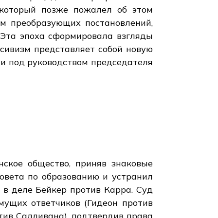
 который позже пожалел об этом
ем преобразующих постановлений,
 Эта эпоха сформировала взгляды
ссивизм представляет собой новую
и под руководством председателя
а
нское общество, приняв знаковые
овета по образованию и устранил
 в деле Бейкер против Карра. Суд
мущих ответчиков (Гидеон против
тив Салливана), подтвердив права