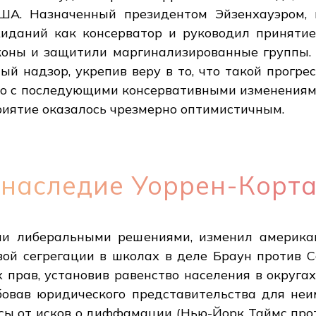
ША. Назначенный президентом Эйзенхауэром,
иданий как консерватор и руководил приняти
коны и защитили маргинализированные группы.
ый надзор, укрепив веру в то, что такой прогре
ако с последующими консервативными изменениям
приятие оказалось чрезмерно оптимистичным.
наследие Уоррен-Корт
ми либеральными решениями, изменил америка
вой сегрегации в школах в деле Браун против С
прав, установив равенство населения в округах
бовав юридического представительства для неи
сы от исков о диффамации (Нью-Йорк Таймс про