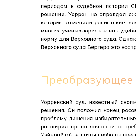
периодом в судебной истории С
решении, Уоррен не оправдал ож
которые отменили расистские за
многих ученых-юристов на судебн
норму для Верховного суда. Одн
Верховного суда Бергера это вос
Преобразующее 
Уорренский суд, известный свои
решения. Он положил конец расо
проблему лишения избирательных 
расширил права личности, потре
Уэйнрайта), защиты свободы прес