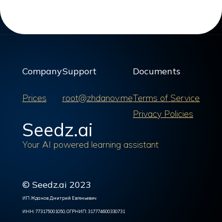
Company
Support
Documents
Prices
root@zhdanov.me
Terms of Service
Privacy Policies
Seedz.ai
Your AI powered learning assistant
© Seedz.ai 2023
ИП Жданов Дмитрий Евгеньевич
ИНН: 773175001050, ОГРНИП: 317774600330731