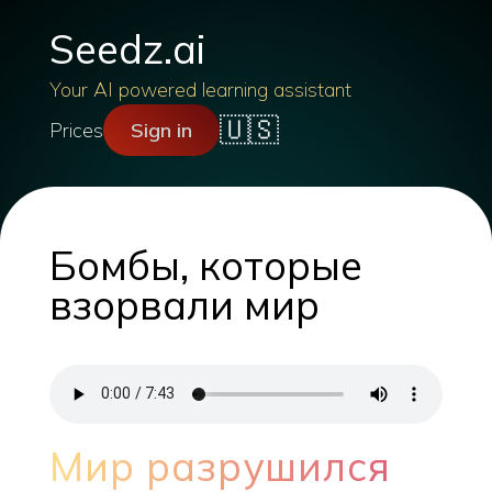
Seedz.ai
Your AI powered learning assistant
🇺🇸
Prices
Sign in
Бомбы, которые
взорвали мир
Мир разрушился