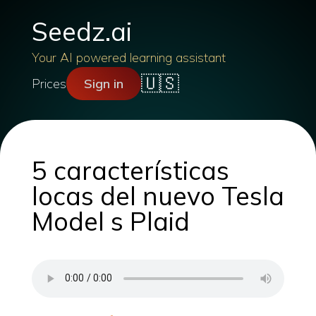
Seedz.ai
Your AI powered learning assistant
🇺🇸
Prices
Sign in
5 características
locas del nuevo Tesla
Model s Plaid