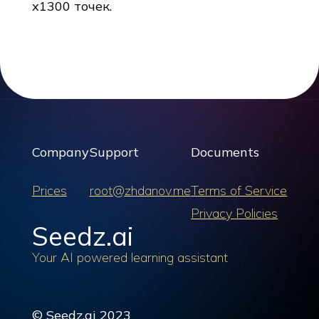
x1300 точек.
Company
Support
Documents
Prices
root@zhdanov.me
Terms of Service
Privacy Policies
Seedz.ai
Your AI powered learning assistant
© Seedz.ai 2023