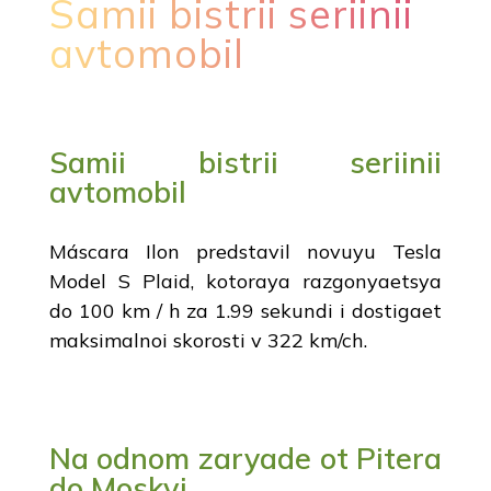
Samii bistrii seriinii
avtomobil
Samii bistrii seriinii
avtomobil
Máscara Ilon predstavil novuyu Tesla
Model S Plaid, kotoraya razgonyaetsya
do 100 km / h za 1.99 sekundi i dostigaet
maksimalnoi skorosti v 322 km/ch.
Na odnom zaryade ot Pitera
do Moskvi