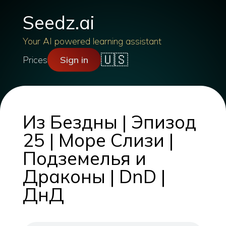
Seedz.ai
Your AI powered learning assistant
🇺🇸
Prices
Sign in
Из Бездны | Эпизод
25 | Море Слизи |
Подземелья и
Драконы | DnD |
ДнД