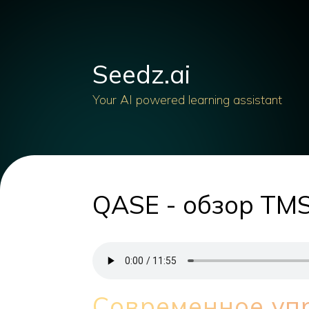
Seedz.ai
Your AI powered learning assistant
QASE - обзор TMS
Современное уп