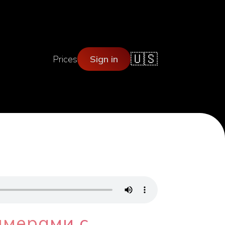
🇺🇸
Prices
Sign in
имерами с