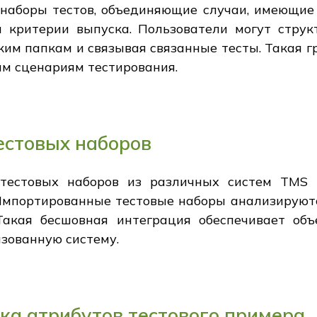
 наборы тестов, объединяющие случаи, имеющие 
и критерии выпуска. Пользователи могут струк
ким папкам и связывая связанные тесты. Такая 
ым сценариям тестирования.
естовых наборов
естовых наборов из различных систем TMS и
мпортированные тестовые наборы анализируютс
Такая бесшовная интеграция обеспечивает об
изованную систему.
ка атрибутов тестового примера