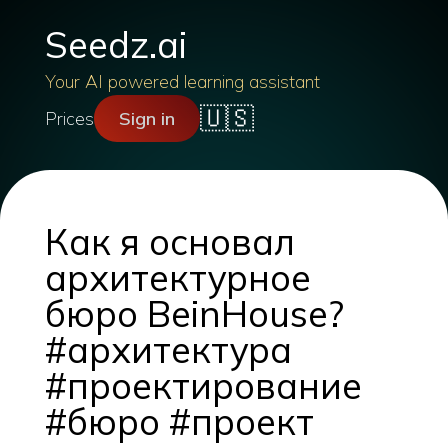
Seedz.ai
Your AI powered learning assistant
🇺🇸
Prices
Sign in
Как я основал
архитектурное
бюро BeinHouse?
#архитектура
#проектирование
#бюро #проект