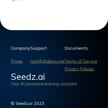
Company
Support
Documents
Prices
root@zhdanov.me
Terms of Service
Privacy Policies
Seedz.ai
Your AI powered learning assistant
© Seedz.ai 2023