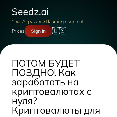
Seedz.ai
Your AI powered learning assistant
🇺🇸
Prices
Sign in
ПОТОМ БУДЕТ
ПОЗДНО! Как
заработать на
криптовалютах с
нуля?
Криптовалюты для