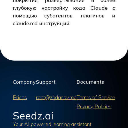
покрытия, развертывание и более
глубокую настройку кода Claude с
помощью субагентов, плагинов и
claude.md инструкций.
Company
Support
Documents
Prices
root@zhdanov.me
Terms of Service
Privacy Policies
Seedz.ai
Your AI powered learning assistant