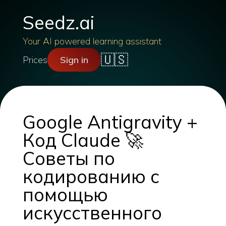
Seedz.ai
Your AI powered learning assistant
🇺🇸
Prices
Sign in
Google Antigravity +
Код Claude 🚀
Советы по
кодированию с
помощью
искусственного