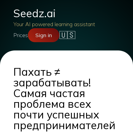
Seedz.ai
Your AI powered learning assistant
🇺🇸
Prices
Sign in
Пахать ≠
зарабатывать!
Самая частая
проблема всех
почти успешных
предпринимателей