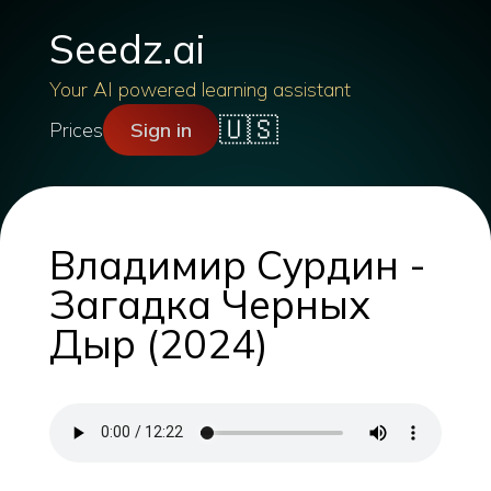
Seedz.ai
Your AI powered learning assistant
🇺🇸
Prices
Sign in
Владимир Сурдин -
Загадка Черных
Дыр (2024)