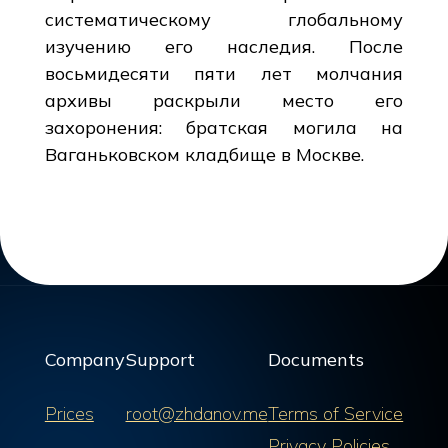
систематическому глобальному
изучению его наследия. После
восьмидесяти пяти лет молчания
архивы раскрыли место его
захоронения: братская могила на
Ваганьковском кладбище в Москве.
Company
Support
Documents
Prices
root@zhdanov.me
Terms of Service
Privacy Policies