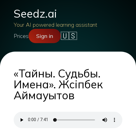
Seedz.ai
Your AI powered learning assistant
🇺🇸
Prices
Sign in
«Тайны. Судьбы.
Имена». Жүсіпбек
Аймауытов