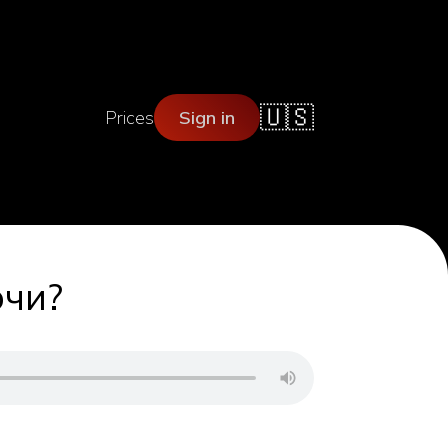
🇺🇸
Prices
Sign in
очи?