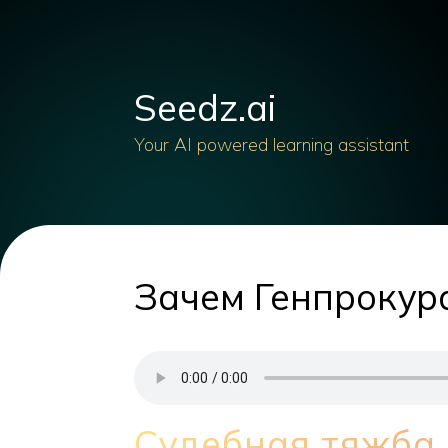
Seedz.ai
Your AI powered learning assistant
Зачем Генпрокур
Судебная тяжба 