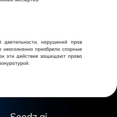
й деятельности, нарушений прав
е неосознанно приобрели спорные
как эти действия защищают права
рокуратурой.
Seedz.ai