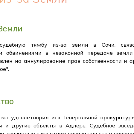
 Земли
судебную тяжбу из-за земли в Сочи, связ
 и обвинениями в незаконной передаче земл
авлен на аннулирование прав собственности и а
ое".
ство
ью удовлетворил иск Генеральной прокуратуры
ы и другие объекты в Адлере. Судебное засед
, связанные с изъятием доказательств и провед