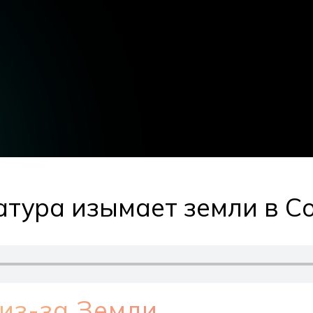
атура изымает земли в С
из-за Земли