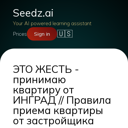
Seedz.ai
Your AI powered learning assistant
🇺🇸
Prices
Sign in
ЭТО ЖЕСТЬ -
принимаю
квартиру от
ИНГРАД // Правила
приема квартиры
от застройщика