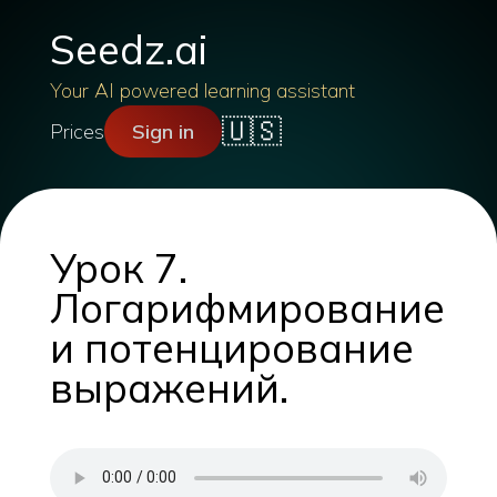
Seedz.ai
Your AI powered learning assistant
🇺🇸
Prices
Sign in
Урок 7.
Логарифмирование
и потенцирование
выражений.