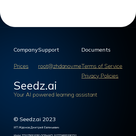
Company
Support
Documents
Prices
root@zhdanov.me
Terms of Service
Privacy Policies
Seedz.ai
Your AI powered learning assistant
© Seedz.ai 2023
ИП Жданов Дмитрий Евгеньевич
ИНН: 773175001050, ОГРНИП: 317774600330731